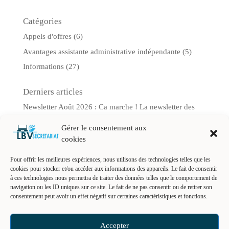
Catégories
Appels d'offres
(6)
Avantages assistante administrative indépendante
(5)
Informations
(27)
Derniers articles
Newsletter Août 2026 : Ca marche ! La newsletter des
marchés publics pour artisans et TPE
Gérer le consentement aux
Newsletter Juillet 2026 : Ca marche ! La newsletter des
cookies
marchés publics pour artisans et TPE
Fiche conseil : Chorus Pro : la facture que vous oubliez
Pour offrir les meilleures expériences, nous utilisons des technologies telles que les
cookies pour stocker et/ou accéder aux informations des appareils. Le fait de consentir
de déposer est une facture pour laquelle vous ne serez
à ces technologies nous permettra de traiter des données telles que le comportement de
jamais payé.
navigation ou les ID uniques sur ce site. Le fait de ne pas consentir ou de retirer son
consentement peut avoir un effet négatif sur certaines caractéristiques et fonctions.
Fiche conseil : Se faire régler ? Etre payés, dans les
temps et sans stress.
Fiche – conseil : Signer un gros chantier ne veut pas dire
Accepter