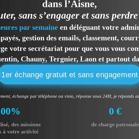
dans l’Aisne,
uter, sans s’engager et sans perdre
heures par semaine
en déléguant votre admini
ayés, gestion des emails, classement, courri
ge votre secrétariat pour que vous vous con
entin, Chauny, Tergnier, Laon et partout da
1er échange gratuit et sans engagement
ment, échange par téléphone ou visio, réponse sous 24H, je réponds au
100%
0 €
lisé,
des missions
de charge patronal
 à votre activité