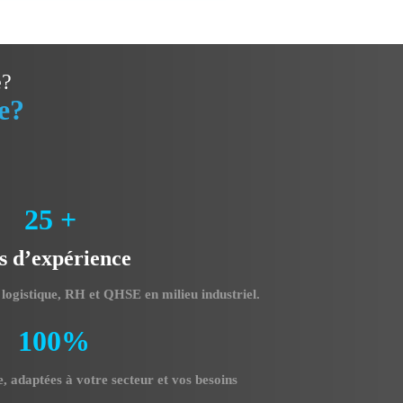
e?
e?
25 +
s d’expérience
 logistique, RH et QHSE en milieu industriel.
100%
, adaptées à votre secteur et vos besoins