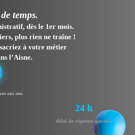
 de temps.
stratif, dès le 1er mois.
ers, plus rien ne traîne !
sacriez à votre métier
ns l’Aisne.
ssi aux sms.
24 h
e
délai de réponse garanti