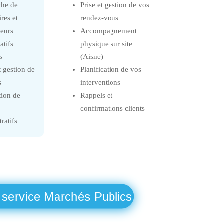
che de
Prise et gestion de vos
ires et
rendez-vous
seurs
Accompagnement
tifs
physique sur site
s
(Aisne)
t gestion de
Planification de vos
s
interventions
tion de
Rappels et
s
confirmations clients
ratifs
 service Marchés Publics