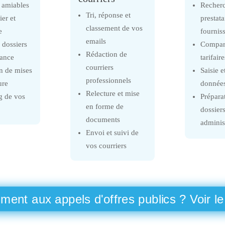
 amiables
Recher
Tri, réponse et
ier et
prestata
classement de vos
e
fournis
emails
 dossiers
Compara
Rédaction de
rance
tarifaire
courriers
n de mises
Saisie e
professionnels
ure
donnée
Relecture et mise
g de vos
Prépara
en forme de
dossier
documents
administ
Envoi et suivi de
vos courriers
ent aux appels d'offres publics ? Voir le