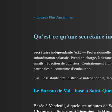
« Entrées Plus Anciennes
Qu’est-ce qu’une secrétaire i
Secrétaire indépendante
(n.f.)
— Professionnelle d
subordination salariale.
Prend en charge, à distanc
emails, rédaction de courriers.
Contrairement à une
patronales ni contrainte d’embauche.
Syn. : assistante administrative indépendante, secr
Le Bureau de Val - basé à Saint-Quen
Basée à Vendeuil, à quelques minutes de Sai
Chauny
, de
Soissons à Tergnier
, de
Hirs