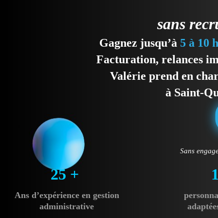
sans recr
Gagnez jusqu’à
5 à 10 
Facturation, relances imp
Valérie prend en char
à Saint-Qu
Sans engage
25 +
Ans d’expérience
en gestion
personna
administrative
adaptées