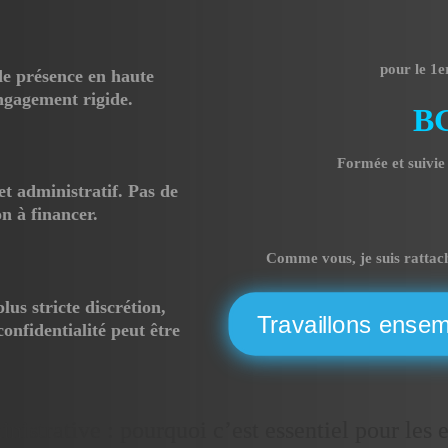
pour le 1
 de présence en haute
ngagement rigide.
BG
Formée et suivie
et administratif. Pas de
n à financer.
Comme vous, je suis rattach
lus stricte discrétion,
Travaillons ense
fidentialité peut être
inistrative : pourquoi c’est essentiel pour les 