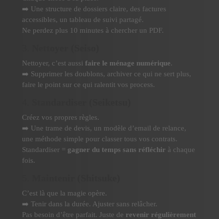
➡️ Une structure de dossiers claire, des factures
accessibles, un tableau de suivi partagé.
Ne perdez plus 10 minutes à chercher un PDF.
3.
Nettoyer (Seiso)
Nettoyer, c’est aussi
faire le ménage numérique
.
➡️ Supprimer les doublons, archiver ce qui ne sert plus,
faire le point sur ce qui ralentit vos process.
4.
Standardiser (Seiketsu)
Créez vos propres règles.
➡️ Une trame de devis, un modèle d’email de relance,
une méthode simple pour classer tous vos contrats.
Standardiser =
gagner du temps sans réfléchir
à chaque
fois.
5.
Maintenir (Shitsuke)
C’est là que la magie opère.
➡️ Tenir dans la durée. Ajuster sans relâcher.
Pas besoin d’être parfait. Juste de
revenir régulièrement