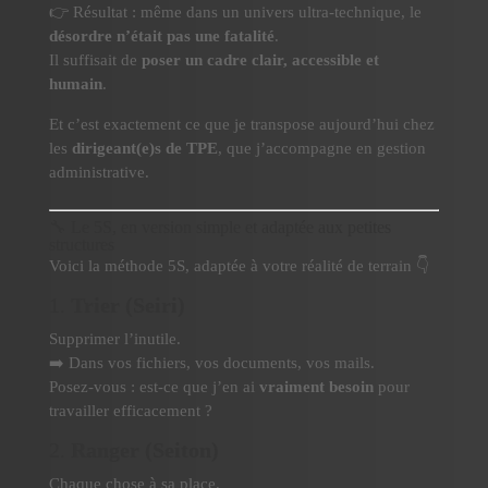
👉 Résultat : même dans un univers ultra-technique, le
désordre n’était pas une fatalité
.
Il suffisait de
poser un cadre clair, accessible et
humain
.
Et c’est exactement ce que je transpose aujourd’hui chez
les
dirigeant(e)s de TPE
, que j’accompagne en gestion
administrative.
🔧 Le 5S, en version simple et adaptée aux petites
structures
Voici la méthode 5S, adaptée à votre réalité de terrain 👇
1.
Trier (Seiri)
Supprimer l’inutile.
➡️ Dans vos fichiers, vos documents, vos mails.
Posez-vous : est-ce que j’en ai
vraiment besoin
pour
travailler efficacement ?
2.
Ranger (Seiton)
Chaque chose à sa place.