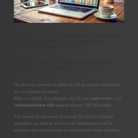
📌
Fiche-conseil : 💡 5S pour les TPE : une méthode
simple pour remettre de l’ordre dans votre
administratif (et dans votre tête)
🧩 Pourquoi parler de Lean Management quand on
dirige une petite entreprise ?
On associe souvent la méthode
5S
au monde industriel
ou aux grands groupes.
Mais en réalité, les principes du 5S sont
universels
— et
redoutablement efficaces
pour une TPE débordée.
J’ai animé des groupes de travail 5S dans l’industrie
papetière, au sein de services de maintenance où la
pression était permanente et les habitudes bien ancrées.