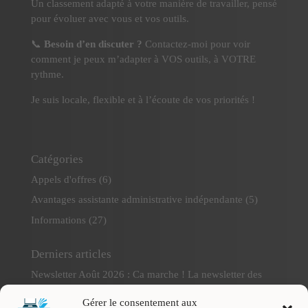
Un classement adapté à votre manière de travailler, pensé
pour évoluer avec vous et vos outils.
📞
Besoin d’en discuter ?
Contactez-moi pour voir
comment je peux m’adapter à VOS outils, à VOTRE
rythme.
Je suis locale, flexible et à l’écoute de vos priorités !
Catégories
Appels d'offres
(6)
Avantages assistante administrative indépendante
(5)
Informations
(27)
Derniers articles
Newsletter Août 2026 : Ca marche ! La newsletter des
marchés publics pour artisans et TPE
Gérer le consentement aux