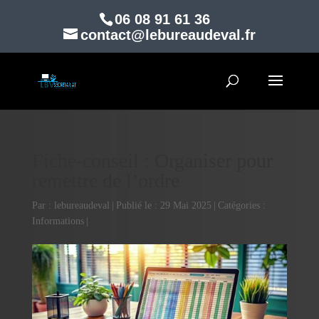
06 08 91 61 36
contact@lebureaudeval.fr
Fiche-conseil : Organiser pour
remettre de l’ordre
Par :
lebureaudeval
|
Publié le : 29 Mai 2025
|
Catégories :
Informations
|