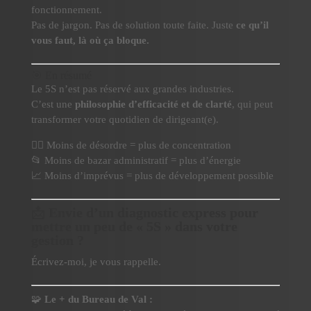
fonctionnement.
Pas de jargon. Pas de solution toute faite. Juste
ce qu’il
vous faut, là où ça bloque.
🎯 En résumé
Le 5S n’est pas réservé aux grandes industries.
C’est une
philosophie d’efficacité et de clarté
, qui peut
transformer votre quotidien de dirigeant(e).
🧘‍♂️ Moins de désordre = plus de concentration
📂 Moins de bazar administratif = plus d’énergie
📈 Moins d’imprévus = plus de développement possible
📩
Envie d’un diagnostic express pour
mettre un peu de « 5S » dans votre
gestion ?
Écrivez-moi, je vous rappelle.
🧩
Le + du Bureau de Val :