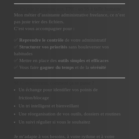
🤝 Ce que je propose aux TPE : un 5S à taille humaine
Mon métier d’assistante administrative freelance, ce n’est
pas juste trier des fichiers.
C’est vous accompagner pour :
✅
Reprendre le contrôle
de votre administratif
✅
Structurer vos priorités
sans bouleverser vos
habitudes
✅ Mettre en place des
outils simples et efficaces
✅ Vous faire
gagner du temps
et de la
sérénité
🛠️ Concrètement, comment ça se passe ?
Un échange pour identifier vos points de
friction/blocage
Un tri intelligent et bienveillant
Une réorganisation de vos outils, dossiers et routines
Un suivi régulier si vous le souhaitez
Je m’adapte à vos besoins, à votre rythme et à votre