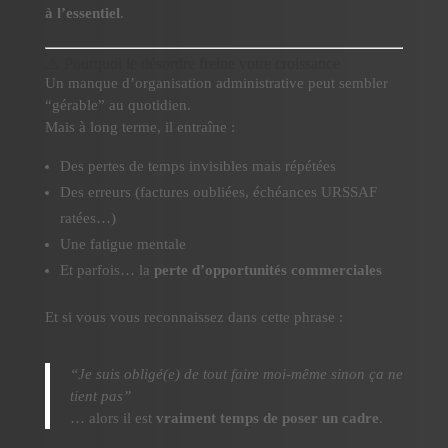
à l’essentiel
.
⚠️ Pourquoi le désordre freine votre croissance
Un manque d’organisation administrative peut sembler
“gérable” au quotidien.
Mais à long terme, il entraîne :
Des pertes de temps invisibles mais répétées
Des erreurs (factures oubliées, échéances URSSAF
ratées…)
Une fatigue mentale
Et parfois… la
perte d’opportunités commerciales
Et si vous vous reconnaissez dans cette phrase :
“Je suis obligé(e) de tout faire moi-même sinon ça ne
tient pas”
… alors il est
vraiment temps de poser un cadre
.